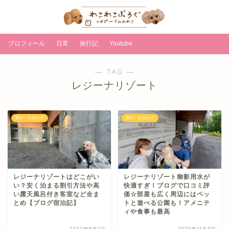
プロフィール
日常
旅行記
Youtube
― TAG ―
レジーナリゾート
旅行・お出かけ
旅行・お出かけ
レジーナリゾートはどこがい
レジーナリゾート御影用水が
い？安く泊まる割引方法や高
快適すぎ！ブログで口コミ評
い露天風呂付き客室など全ま
価☆部屋も広く周辺にはペッ
とめ【ブログ宿泊記】
トと遊べる公園も！アメニテ
ィや食事も最高