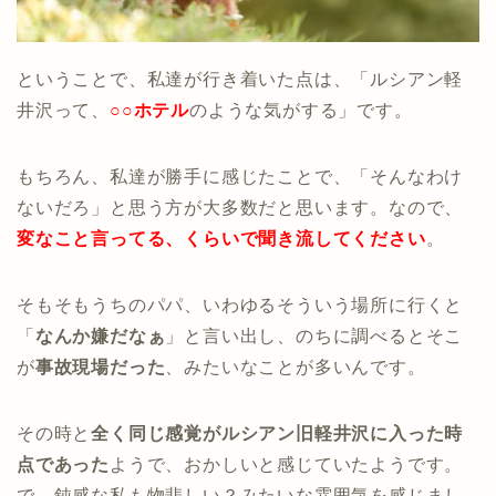
ということで、私達が行き着いた点は、「ルシアン軽
井沢って、
○○ホテル
のような気がする」です。
もちろん、私達が勝手に感じたことで、「そんなわけ
ないだろ」と思う方が大多数だと思います。なので、
変なこと言ってる、くらいで聞き流してください
。
そもそもうちのパパ、いわゆるそういう場所に行くと
「
なんか嫌だなぁ
」と言い出し、のちに調べるとそこ
が
事故現場だった
、みたいなことが多いんです。
その時と
全く同じ感覚がルシアン旧軽井沢に入った時
点であった
ようで、おかしいと感じていたようです。
で、鈍感な私も物悲しい？みたいな雰囲気を感じまし