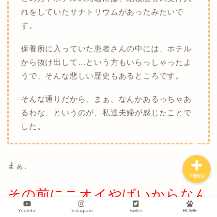
れをしていたサナトリウムがあったみたいで
す。
保養所に入っていた患者さんの中には、ホテル
から抜け出して…という方もいらっしゃったよ
うで、そんな悲しい歴史もあるところです。
プロフィール
そんな通りだから、まぁ、なんかあるっちゃあ
るわな、というのが、私達夫婦が感じたことで
旅行記
した。
まぁ、
MENU
その前にニオイやばいからなん
とかせぇ
Youtube
Instagram
Twitter
HOME