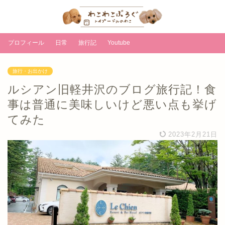
プロフィール
日常
旅行記
Youtube
旅行・お出かけ
ルシアン旧軽井沢のブログ旅行記！食
事は普通に美味しいけど悪い点も挙げ
てみた
2023年2月21日