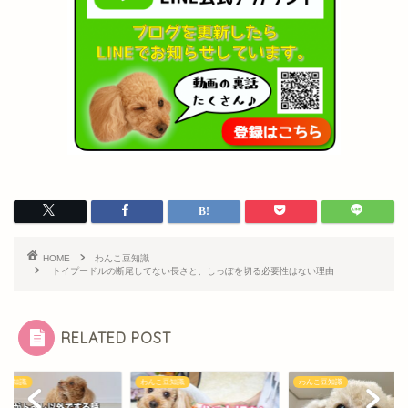
HOME
わんこ豆知識
トイプードルの断尾してない長さと、しっぽを切る必要性はない理由
RELATED POST
こ豆知識
わんこ豆知識
わんこ豆知識