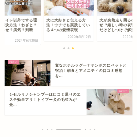
がトイレ以外でする理
犬に大好きと伝える方
犬が突然走り回るの
と解決方法！わざと？
法！ウチでも実践してい
ぜ!?嬉しい時の表現
がらせ？病気？判断
る４つの愛情表現
だけどしつけで解決す.
.
2020年5月12日
2020年5
2024年6月30日
変なホテルラグーナテンボスにペットと
宿泊！朝食とアメニティの口コミ感想
を...
シセルリノシャンプーは口コミ通りのエ
ステ効果アリ！トイプー犬の毛並みが
最...